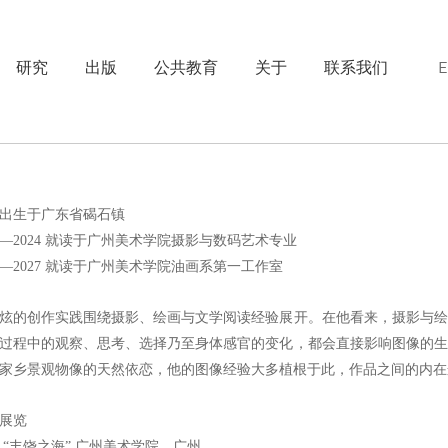
研究
出版
公共教育
关于
联系我们
02出生于广东省碣石镇
22—2024 就读于广州美术学院摄影与数码艺术专业
24—2027 就读于广州美术学院油画系第一工作室
炫的创作实践围绕摄影、绘画与文学阅读经验展开。在他看来，摄影与绘
过程中的观察、思考、选择乃至身体感官的变化，都会直接影响图像的生
家乡景观物像的天然依恋，他的图像经验大多植根于此，作品之间的内在
展览
25 “丰饶之海” 广州美术学院，广州