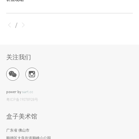
/
关注我们
power by
sart.cc
粤ICP备19078928号
盒子美术馆
广东省 佛山市
顺德区大良街道顺峰山公园