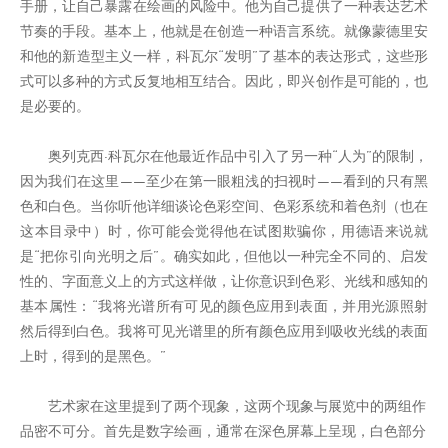
手册，让自己暴露在绘画的风险中。他为自己提供了一种表达艺术
节奏的手段。基本上，他就是在创造一种语言系统。就像蒙德里安
和他的新造型主义一样，科瓦尔“发明”了基本的表达形式，这些形
式可以多种的方式反复地相互结合。因此，即兴创作是可能的，也
是必要的。
奥列克西·科瓦尔在他最近作品中引入了另一种“人为”的限制，
因为我们在这里——至少在第一眼粗浅的扫视时——看到的只有黑
色和白色。当你听他详细谈论色彩空间、色彩系统和着色剂（也在
这本目录中）时，你可能会觉得他在试图欺骗你，用德语来说就
是“把你引向光明之后”。确实如此，但他以一种完全不同的、启发
性的、字面意义上的方式这样做，让你意识到色彩、光线和感知的
基本属性：“我将光谱所有可见的颜色应用到表面，并用光源照射
然后得到白色。我将可见光谱里的所有颜色应用到吸收光线的表面
上时，得到的是黑色。”
艺术家在这里提到了两个现象，这两个现象与展览中的两组作
品密不可分。首先是数字绘画，通常在深色屏幕上呈现，白色部分