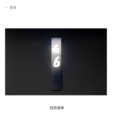
和武汉。自2012年以来,科瓦尔在国内外不同的学院担任过多个教
更多
职：在新加坡、武汉、基辅、苏黎世、赫特福德郡、德黑兰和第比
利斯等地举办过讲座和工作坊。
轻而易举