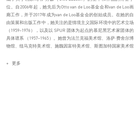
位。自2006年起，她先后为Otto van de Loo基金会和van de Loo画
廊工作，并于2017年成为van de Loo基金会的创始成员。在她的自
由策展和出版工作中，她关注的是情境主义国际环境中的艺术立场
（1959–1976），以及以 SPUR 团体为起点的慕尼黑艺术家团体的
具体谱系 （1957–1965）。她曾为法兰克福美术馆、洛萨·费舍尔博
物馆、纽马克特美术馆、施魏因富特美术馆、斯图加特国家美术馆
和慕尼黑现代美术馆（Pinakothek der Moderne）等机构策划展
览。她出版过有关画家皮诺特·加利齐奥 (Pinot Gallizio)、乌韦·劳森
更多
(Uwe Lausen) 和汉斯·普拉切克 (Hans Platschek) 以及团体 WIR
(1959–1965) 和 GEFLECHT (1966–1968) 的画册。