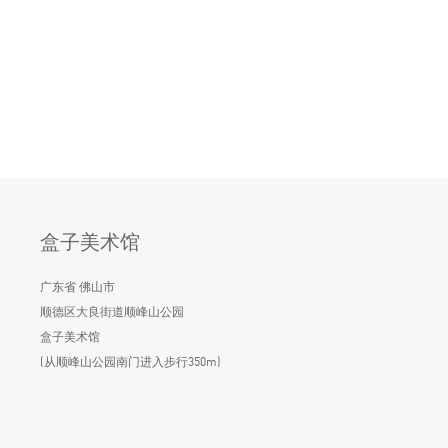
盒子美术馆
广东省 佛山市
顺德区大良街道顺峰山公园
盒子美术馆
(从顺峰山公园南门进入步行350m)