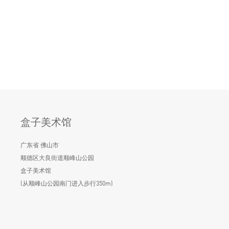
盒子美术馆
广东省 佛山市
顺德区大良街道顺峰山公园
盒子美术馆
(从顺峰山公园南门进入步行350m)