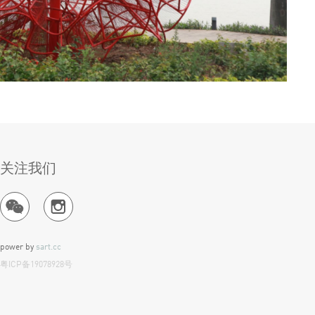
关注我们
power by
sart.cc
粤ICP备19078928号