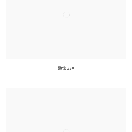
间 (上海桃浦)
2009年
白色马-余极影像作品展；千高原艺术空间(成都)
动物后背自己挠痒挠不到的地方-余极个展；比翼艺术中心(上海)
2007年
如烟云矣-余极个展；喀斯孛画廊(荷兰阿姆斯特丹)
2006年
余极个展/余极OEM影像计划-我弟弟的第一次电影练习；2577创意
大院(上海)
2002年
装饰 22#
洗脚一个钟点；成都三一书店(成都)
舐纸呼吸；成都画院(成都)
群展
2019年
以梦为陆；上海宝龙美术馆（上海）
2017年
疆域—地缘的拓扑；OCAT上海馆（上海）