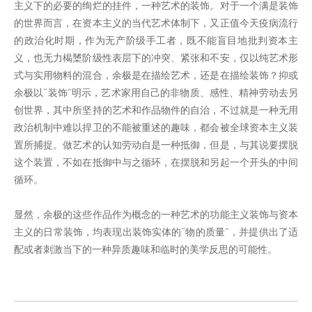
主义下的必要的绚烂的挂件，一种艺术的装饰。对于一个满是装饰
的世界而言，在资本主义的当代艺术体制下，又正值今天疫病流行
的政治化时期，作为无产阶级手工者，既不能盲目地批判资本主
义，也无力楬橥阶级性表层下的冲突、紧张和不安，仅以纯艺术形
式与实用物料的混合，余极是在描绘艺术，还是在描绘装饰？抑或
余极以“装饰”明示，艺术家用自己的非物质、感性、精神劳动去另
创世界，其中所坚持的艺术和作品物件的自治，不过就是一种无用
政治机制中难以捍卫的不能被重述的趣味，都会被全球资本主义装
置所捕捉。做艺术的认知劳动自是一种抵御，但是，与其说要摆脱
这个装置，不如在抵御中与之循环，在摆脱和另起一个开头的中间
循环。
显然，余极的这些作品作为概念的一种艺术的功能主义装饰与资本
主义的日常装饰，均表现出装饰实体的“物的质量”，并提供出了适
配或者刺激当下的一种异质趣味和临时的美学反思的可能性。