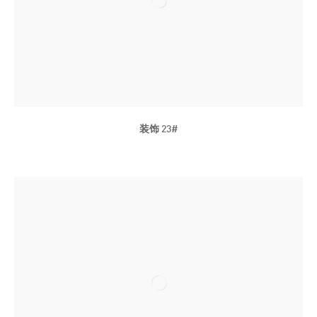
悬而未决；四川大学美术馆（成都）
局部档案；要空间（上海）
朋友圈+：文化馆线上艺术计划展；OCAT上海馆（上海）
后感性：恐惧与意志；上海明当代美术馆（上海）
奇点·学术邀请展；蓝顶美术馆（成都）
2016年
TALK, TALK；剩余空间（武汉）
装饰 23#
后感性:“恐惧与意志”；北京民生现代美术馆（北京）
信息雕塑公路；没顶画廊（上海）
2015年
链接---在地与游牧；星汇美术馆（重庆）
发明仪式；格拉茨施泰尔秋季艺术节(奥地利)、第6届莫斯科双年
展、第3届乌拉尔当代艺术工业双年展(叶卡捷琳堡)
触知区；红专当代艺术馆(广州)
复象的幽灵；玉衡艺术中心(上海)
物体系；上海民生美术馆(上海)
2014年