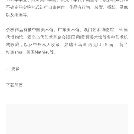
不确定的实验方式进行自由创作，作品有行为、装置、摄影、录像
以及绘画等。
余极作品有被中国美术馆、广东美术馆、澳门艺术博物馆、M+当
代博物馆、堡垒当代艺术基金会(英国)和蓝顶美术馆等多种艺术机
构收藏，以及中外私人收藏，如瑞士乌里·西克(Uli Sigg)、荷兰
Williams、美国Mathieu等。
个展
更多
2022年
在腾挪腾挪；腾挪空间(成都)
下载简历
2014年
余极图画案；千高原艺术空间(成都)
2013年
忽北切-余极个展；k空间(成都)
2012年
重屏-余极个展；art-ba-ba流动空间(上海)；Art-Ba-Ba流动空