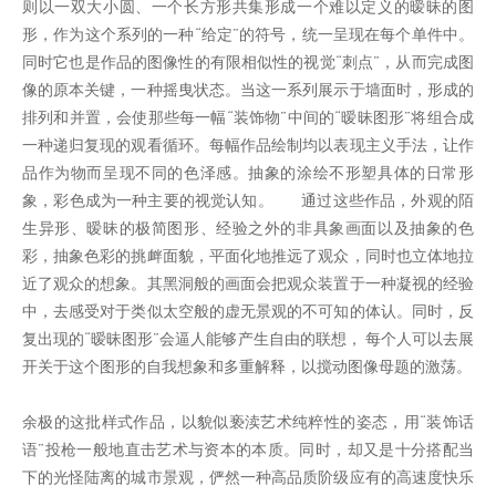
则以一双大小圆、一个长方形共集形成一个难以定义的暧昧的图
形，作为这个系列的一种“给定”的符号，统一呈现在每个单件中。
同时它也是作品的图像性的有限相似性的视觉“刺点”，从而完成图
像的原本关键，一种摇曳状态。当这一系列展示于墙面时，形成的
排列和并置，会使那些每一幅“装饰物”中间的“暧昧图形”将组合成
一种递归复现的观看循环。每幅作品绘制均以表现主义手法，让作
品作为物而呈现不同的色泽感。抽象的涂绘不形塑具体的日常形
象，彩色成为一种主要的视觉认知。 通过这些作品，外观的陌
生异形、暧昧的极简图形、经验之外的非具象画面以及抽象的色
彩，抽象色彩的挑衅面貌，平面化地推远了观众，同时也立体地拉
近了观众的想象。其黑洞般的画面会把观众装置于一种凝视的经验
中，去感受对于类似太空般的虚无景观的不可知的体认。同时，反
复出现的“暧昧图形”会逼人能够产生自由的联想， 每个人可以去展
开关于这个图形的自我想象和多重解释，以搅动图像母题的激荡。
余极的这批样式作品，以貌似亵渎艺术纯粹性的姿态，用“装饰话
语”投枪一般地直击艺术与资本的本质。同时，却又是十分搭配当
下的光怪陆离的城市景观，俨然一种高品质阶级应有的高速度快乐