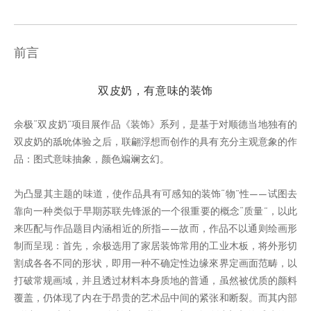
前言
双皮奶，有意味的装饰
余极“双皮奶”项目展作品《装饰》系列，是基于对顺德当地独有的
双皮奶的舐吮体验之后，联翩浮想而创作的具有充分主观意象的作
品：图式意味抽象，颜色斒斓玄幻。
为凸显其主题的味道，使作品具有可感知的装饰“物”性——试图去
靠向一种类似于早期苏联先锋派的一个很重要的概念“质量”，以此
来匹配与作品题目内涵相近的所指——故而，作品不以通则绘画形
制而呈现：首先，余极选用了家居装饰常用的工业木板，将外形切
割成各各不同的形状，即用一种不确定性边缘來界定画面范畴，以
打破常规画域，并且透过材料本身质地的普通，虽然被优质的颜料
覆盖，仍体现了内在于昂贵的艺术品中间的紧张和断裂。而其内部