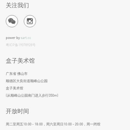
无法缺席；文轩美术馆(成都)
关注我们
行为艺术中国文献-1985-2010；宋庄美术馆(北京)
2010年
概念之酶；A4画廊(成都)
穿越地平线-中国当代艺术展；智利国家美术馆(智利圣地亚哥)
power by
sart.cc
改造历史-2000-2009的中国新艺术；北京国家会议中心(北京)
粤ICP备19078928号
2009年
摄影在中国；喀斯孛画廊(荷兰阿姆斯特丹)
资产阶级化了的无产阶级；上海松江创意工坊
盒子美术馆
物之屏；千高原艺术空间(成都)
广东省 佛山市
我任何了解世界；Scope New York
顺德区大良街道顺峰山公园
起点:介入艺术生活366天-2008年1月1日-12月31日生长与变化；上
盒子美术馆
海证大现代艺术馆
(从顺峰山公园南门进入步行350m)
2008年
断舌-后集权社会中的当代艺术文本；梯空间(北京798艺术区)
开放时间
器计划；器Haus空间(重庆)
精致的尸体:超现实中国；M97画廊(上海)
周二至周五10:00 - 18:00，周六至周日10:00 - 20:00，周一闭馆
,Joy,-A4尺寸草图展；帕克斯艺术项目空间(北京)