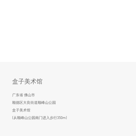
盒子美术馆
广东省 佛山市
顺德区大良街道顺峰山公园
盒子美术馆
(从顺峰山公园南门进入步行350m)