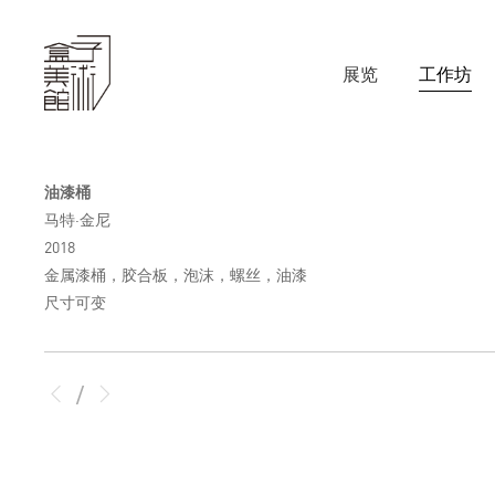
展览
工作坊
油漆桶
马特·金尼
2018
金属漆桶，胶合板，泡沫，螺丝，油漆
尺寸可变
/