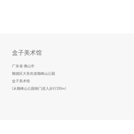
盒子美术馆
广东省 佛山市
顺德区大良街道顺峰山公园
盒子美术馆
(从顺峰山公园南门进入步行350m)