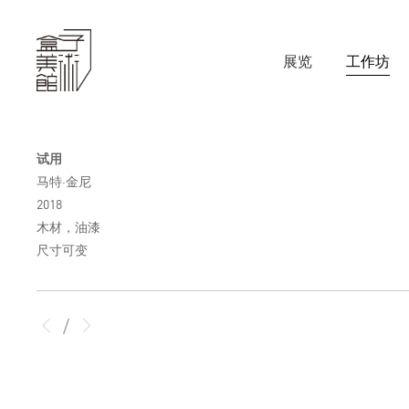
展览
工作坊
试用
马特·金尼
2018
木材，油漆
尺寸可变
/