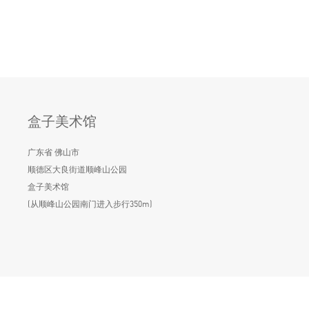
盒子美术馆
广东省 佛山市
顺德区大良街道顺峰山公园
盒子美术馆
(从顺峰山公园南门进入步行350m)