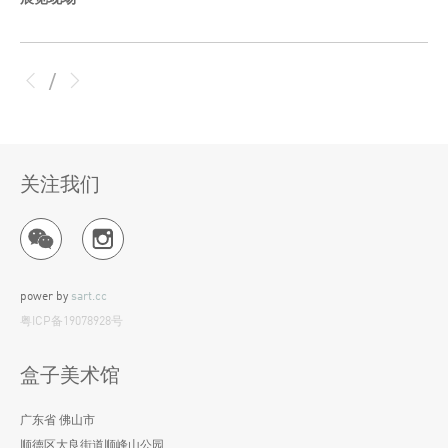
/
关注我们
power by
sart.cc
粤ICP备19078928号
盒子美术馆
广东省 佛山市
顺德区大良街道顺峰山公园